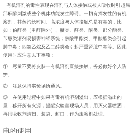
有机溶剂的毒性表现在溶剂与人体接触或被人吸收时引起局
部麻醉刺激或整个机体功能发生障碍。一切有挥发性的有机
溶剂，其蒸汽长时间、高浓度与人体接触总是有毒的，比
如：伯醇类（甲醇除外）、醚类、醛类、酮类、部分酯类、
苄醇类溶剂易损害神经系统；羧酸甲酯类、甲酸酯类会引起
肺中毒；四氯乙烷及乙二醇类会引起严重肾脏中毒等。因此
使用时应注意以下事项：
① 尽量不要将皮肤一有机溶剂直接接触，务必做好个人防
护。
② 注意保持实验场所通风。
③ 在使用过程中如果有毒有机溶剂溢出，应根据溢出的
量，移开所有火源，提醒实验室现场人员，用灭火器喷洒，
再用吸收剂清扫、装袋、封口，作为废溶剂处理。
电的使用