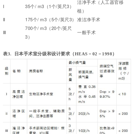
洁净手术（人工器官移
Ⅰ
35个/ m3（1个/英尺3）
植）
Ⅱ
175个/ m3（5个/英尺3）
准洁净手术
700个/ m3（20个/英尺
Ⅲ
一般手术
3）
表3. 日本手术室分级和设计要求（HEAS－02－1998）