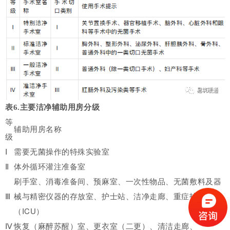
表6.主要洁净辅助用房分级
等
辅助用房名称
级
Ⅰ
需要无菌操作的特殊实验室
Ⅱ
体外循环灌注准备室
刷手室、消毒准备间、预麻室、一次性物品、无菌敷料及器
Ⅲ
械与精密仪器的存放室、护士站、洁净走廊、重症护理单元
（ICU）
Ⅳ
恢复（麻醉苏醒）室、更衣室（二更）、清洁走廊、