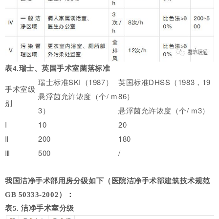
表4.瑞士、英国手术室菌落标准
瑞士标准SKI（1987）
英国标准DHSS（1983，19
手术室级
悬浮菌允许浓度（个/ m
86）
别
3）
悬浮菌允许浓度（个/ m3）
Ⅰ
10
20
Ⅱ
200
180
Ⅲ
500
/
我国洁净手术部用房分级如下（医院洁净手术部建筑技术规范
GB 50333-2002）：
表5. 洁净手术室分级