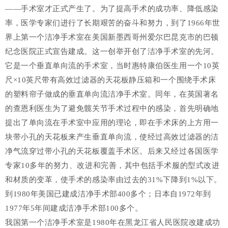
——手术室才正式产生了。为了提高手术的成功率、降低感染
率，医学专家们进行了长期艰苦的奋斗和努力，到了1966年世
界上第一个洁净手术室在美国新墨西哥州爱尔巴昆克市的巴顿
纪念医院正式宣告建成。这一创举开创了洁净手术室的先河。
它是一个垂直单向流的手术室，当时惠特康伯医生用一个10英
尺×10英尺带有高效过滤器的天花板静压箱和一个围绕手术床
的塑料帘子做成的垂直单向流洁净手术室。同年，在英国著名
的查恩利医生为了避免髋关节手术过程中的感染，首先明确地
提出了单向流在手术室中应用的理论，即在手术床的上方用一
块带小孔的天花板来产生垂直单向流，使经过高效过滤器的洁
净气流穿过带小孔的天花板覆盖手术区。后来又经过各国医学
专家10多年的努力、改进和完善，其中包括手术服的型式改进
和材质的变革，使手术的感染率由过去的31%下降到1%以下。
到1980年美国已建成洁净手术部400多个；日本自1972年到
1977年5年间建成洁净手术部100多个。
我国第一个洁净手术室是1980年在黑龙江省人民医院改建成功